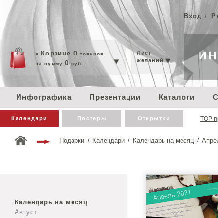
Вход
Р
/
0
ИН
Корзине
Лист
в
товаров
желаний
0
на сумму
руб.
Инфографика
Презентации
Каталоги
С
Календари
Постеры
Открытки
TOP п
Подарки
/
Календари
/
Календарь на месяц
/
Апре
Календарь на месяц
Август