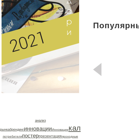
Популярны
анализ
календарь
инновации
каталог
рынка
брендинг
Инновации
Каталог
кейс
постер
презентация
потребителя
проходные