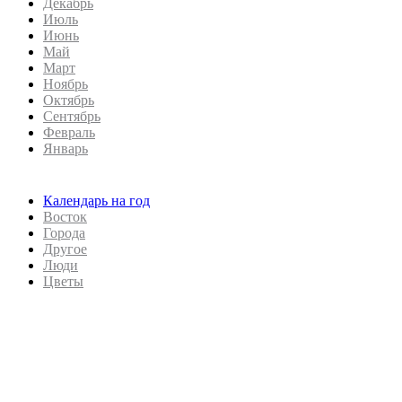
Декабрь
Июль
Июнь
Май
Март
Ноябрь
Октябрь
Сентябрь
Февраль
Январь
Календарь на год
Восток
Города
Другое
Люди
Цветы