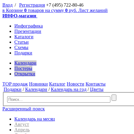
Вход
/
Регистрация
+7 (495) 722-80-46
в
Корзине
0
товаров
на сумму
0
руб.
Лист желаний
ИНФО-магазин
Инфографика
Презентации
Каталоги
Статьи
Схемы
Подарки
Календари
Постеры
Открытки
TOP продаж
Новинки
Каталог
Новости
Контакты
Подарки
/
Календари
/
Календарь на год
/
Цветы
Расширенный поиск
Календарь на месяц
Август
Апрель